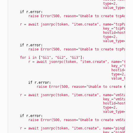
type=2,
value_type=3)
if r.error:
raise
Error(500,
reason="Unable
to
create
tcpActiv
r
=
await
jsonrpc(token,
"item.create"
,
name="tcpPassi
key_="tcpPassi
hostid=hostid,
type=2,
value_type=3)
if r.error:
raise
Error(500,
reason="Unable
to
create
tcpPassi
for
i
in
 [
"Gi1"
, 
"Gi2"
, 
"Gi3"
]
:
r
=
await
jsonrpc(token,
"item.create"
,
name="{}.t
key_="{}.t
hostid=hos
type=2,
value_type
if r.error:
raise
Error(500,
reason="Unable
to
create
 {}
.t
r
=
await
jsonrpc(token,
"item.create"
,
name="vmStatus
key_="vmStatus
hostid=hostid,
type=2,
value_type=3)
if r.error:
raise
Error(500,
reason="Unable
to
create
vmStatus
r
=
await
jsonrpc(token,
"item.create"
,
name="pingDela
key_="pingDela