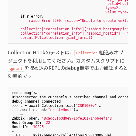
hostid=hostid,
type=2,
value_type=0)
if r.error:
raise
Error(500,
reason="Unable
to
create
vmStatus
collection["correlation_info"]["zabbix_hostgroupid"]
=
collection["correlation_info"]["zabbix_hostid"]
=
host
qprint(MU(collection).yaml_format)
Collection Hookのテストは、
組込みオブ
Collection
ジェクトを利用してください。カスタムスクリプトに
を埋め込みREPLのdebug機能で出力確認すると
qprint
効率的です。
>>> 
debug()↵

Disconnected the currently subscribed channel 
and
 connecte
>>> 
c = 
await
 Collection.load(
"CSR1000v"
... 
await
 c.hook(
"createHost"
... 
↵

Zabbix Token: 
'8cadc3fb0d9e971bfe101714b64ef148'
Host Group ID: 
'22'
Host ID: 
'10325'
↵

__FILE__: axis/handson/collections/CSR1000v.yml
