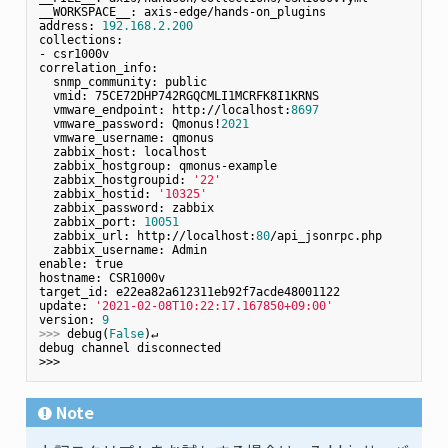
__WORKSPACE__: axis-edge/hands-on_plugins

address: 
192.168
.2
.200
collections:

- csr1000v

correlation_info:

  snmp_community: public

  vmid: 75CE72DHP742RGQCMLI1MCRFK8I1KRNS

  vmware_endpoint: http://localhost:
8697
  vmware_password: Qmonus!
2021
  vmware_username: qmonus

  zabbix_host: localhost

  zabbix_hostgroup: qmonus-example

  zabbix_hostgroupid: 
'22'
  zabbix_hostid: 
'10325'
  zabbix_password: zabbix

  zabbix_port: 
10051
  zabbix_url: http://localhost:
80
/api_jsonrpc.php

  zabbix_username: Admin

enable: true

hostname: CSR1000v

target_id: e22ea82a612311eb92f7acde48001122

update: 
'2021-02-08T10:22:17.167850+09:00'
version: 
9
>>> 
debug(
False
)↵

debug channel disconnected

Note