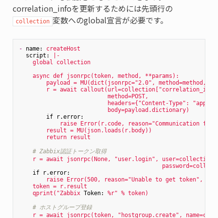
correlation_infoを更新するためには先頭行の
変数へのglobal宣言が必要です。
collection
-
name:
createHost
script:
|-

async
def
jsonrpc(token,
method,
**params):
payload
=
MU(dict(jsonrpc="2.0",
method=method,
pa
r
=
await
callout(url=collection["correlation_info
method=POST,
headers={"Content-Type":
"applic
body=payload.dictionary)
if r.error:
raise
Error(r.code,
reason="Communication
fail
result
=
MU(json.loads(r.body))
return
result
# Zabbix認証トークン取得
r
=
await
jsonrpc(None,
"user.login"
,
user=collection[
password=collect
if r.error:
raise
Error(500,
reason="Unable
to
get
token",
bod
token
=
r.result
qprint("Zabbix
Token:
%r"
%
token)
# ホストグループ登録
r
=
await
jsonrpc(token,
"hostgroup.create"
,
name=coll