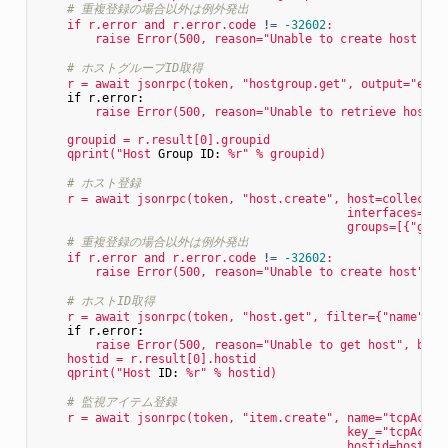
# 重複登録の場合以外は例外発出
if
r.error
and
r.error.code
!=
-32602
:
raise
Error(500,
reason="Unable
to
create
host
gro
# ホストグループID取得
r
=
await
jsonrpc(token,
"hostgroup.get"
,
output="exte
if r.error:
raise
Error(500,
reason="Unable
to
retrieve
host
g
groupid
=
r.result[0].groupid
qprint("Host
Group ID:
%r"
%
groupid)
# ホスト登録
r
=
await
jsonrpc(token,
"host.create"
,
host=collectio
interfaces=[{"
groups=[{"grou
# 重複登録の場合以外は例外発出
if
r.error
and
r.error.code
!=
-32602
:
raise
Error(500,
reason="Unable
to
create
host",
b
# ホストID取得
r
=
await
jsonrpc(token,
"host.get"
,
filter={"name":
 [
if r.error:
raise
Error(500,
reason="Unable
to
get
host",
body
hostid
=
r.result[0].hostid
qprint("Host
ID:
%r"
%
hostid)
# 監視アイテム登録
r
=
await
jsonrpc(token,
"item.create"
,
name="tcpActiv
key_="tcpActiv
hostid=hostid,