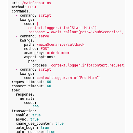
uri:
/mainScenarios
method:
POST
commands:
-
command:
script
kwargs:
code:
|-

        context.logger.info("Start Main")

-
command:
serve
kwargs:
path:
/mainScenarios/callback
method:
POST
xname_key:
orderNumber
aspect_options:
pre:
process:
context.logger.info(context.request.dic
-
command:
script
kwargs:
code:
context.logger.info("End
Main")
request_timeout:
60
connect_timeout:
60
spec:
response:
normal:
codes:
-
200
transaction:
enable:
true
async:
true
xname_use_counter:
true
auto_begin:
true
auto_response:
true