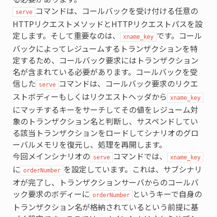
コマンドは、コールバックを受け付ける任意の
serve
HTTPリクエストメソッドとHTTPリクエストパスを設
定します。そして重要なのは、
です。コール
xname_key
バックによってレジュームするトランザクションを特
定するため、コールバック要求にはトランザクション
名が含まれている必要があります。コールバックを受
信した
コマンドは、コールバック要求のリクエ
serve
ストボディーもしくはリクエストヘッダから
xname_key
にマッチするキーをサーチしてその値をレジューム対
象のトランザクション名と判断し、サスペンドしてい
る該当トランザクションをロードしてシナリオのグロ
ーバルメモリを復元し、処理を再開します。
今回メインシナリオの
コマンドでは、
serve
xname_key
に
を設定しています。これは、サブシナリ
orderNumber
オが完了し、トランザクションサーバからのコールバ
ック要求のボディーに
というキーで自身の
orderNumber
トランザクション名が格納されているという前提に基