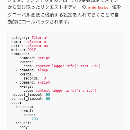
から受け取ったリクエストボディーの
値を
orderNumber
グローバル変数に格納する設定を入れておくことで自
動的にコールバックされます。
category:
Tutorial
name:
subScenario
uri:
/subScenarios
method:
POST
commands:
-
command:
script
kwargs:
code:
context.logger.info("Start
Sub")
-
command:
sleep
kwargs:
seconds:
'3'
-
command:
script
kwargs:
code:
context.logger.info("End
Sub")
request_timeout:
60
connect_timeout:
60
spec:
response:
normal:
codes:
-
200
request:
body: