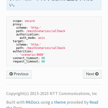
い。
scope:
secure
proxy:
scheme:
'http:'
path:
/mainScenarios/callback
authorization:
auth_mode:
axis
target:
scheme:
'http:'
path:
/mainScenarios/callback
authorities:
-
'scenario:9000'
connect_timeout:
60
request_timeout:
60
Previous
Next
Copyright(c) 2015-2023 NTT Communications, Inc
Built with
MkDocs
using a
theme
provided by
Read
the Docs
.