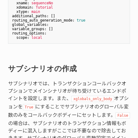
xname:
sequenceNo
xdomain:
Tutorial
xtype:
main
additional_paths:
routing_auto_generation_mode:
true
global_variables:
variable_groups:
routing_options:
scope:
local
サブシナリオの作成
サブシナリオでは、トランザクションコールバックオ
プションでメインシナリオが待ち受けているエンドポ
イントを設定します。また、
オプシ
xglobals_only_body
ョンを
にすることでサブシナリオのグローバル変
True
数のみをコールバックボディーにセットします。
False
の場合は、サブシナリオのトランザクション情報もボ
ディーに混入しますがここでは不要なので除去してお
きます。サブシナリオのグローバル変数設定でメイン