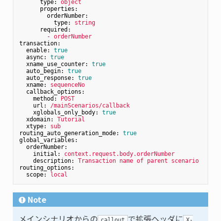
type:
object
properties:
orderNumber:
type:
string
required:
-
orderNumber
transaction:
enable:
true
async:
true
xname_use_counter:
true
auto_begin:
true
auto_response:
true
xname:
sequenceNo
callback_options:
method:
POST
url:
/mainScenarios/callback
xglobals_only_body:
true
xdomain:
Tutorial
xtype:
sub
routing_auto_generation_mode:
true
global_variables:
orderNumber:
initial:
context.request.body.orderNumber
description:
Transaction
name
of
parent
scenario
routing_options:
scope:
local
Note
メインシナリオからの
で拡張ヘッダに
callout
X-