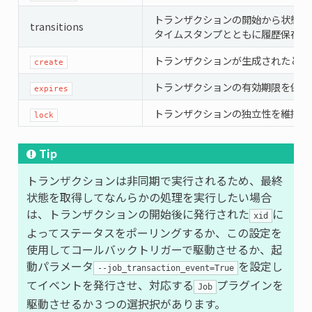
トランザクションの開始から状態の
transitions
タイムスタンプとともに履歴保存さ
トランザクションが生成されたとき
create
トランザクションの有効期限を保存
expires
トランザクションの独立性を維持す
lock
Tip
トランザクションは非同期で実行されるため、最終
状態を取得してなんらかの処理を実行したい場合
は、トランザクションの開始後に発行された
に
xid
よってステータスをポーリングするか、この設定を
使用してコールバックトリガーで駆動させるか、起
動パラメータ
を設定し
--job_transaction_event=True
てイベントを発行させ、対応する
プラグインを
Job
駆動させるか３つの選択択があります。