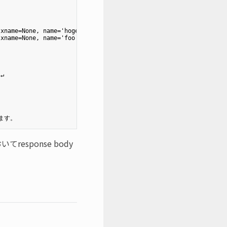
xname=None, name='hoge')]

xname=None, name='foo')]

)↵
response body