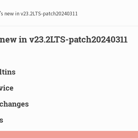
’s new in v23.2LTS-patch20240311
 new in v23.2LTS-patch20240311
ltins
vice
 changes
s