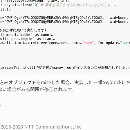
it
 r[
0
].save(conn=conn, tran=tran)↵
it
 asyncio.sleep(
10
) 
# 事象を発生させるためのsleepとなります。↵ 
nt(r)↵
e='QWFhOjc4YTRiODQ2ZGQyMDExZWViMWNjMTZjODc5YzI0OWJi', xid=None, 
e='QWFhOjc4YTRiODQ2ZGQyMDExZWViMWNjMTZjODc5YzI0OWJi', xid=None, 
ith
 model.aiodb() 
as
 conn:↵
with
 conn.begin() 
as
 tran:↵
 
await
 atom.Aaa.retrieve(conn=conn, name=
"hoge"
, for_update=
True
み込みオブジェクトをraiseした場合、実装した一部toyblockにおいて
ない場合がある問題が修正されます。
s
) 2015-2023 NTT Communications, Inc