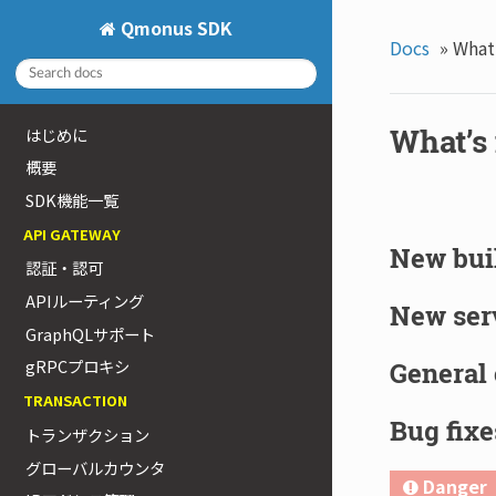
Qmonus SDK
Docs
»
What
What’s
はじめに
概要
SDK機能一覧
API GATEWAY
New bui
認証・認可
APIルーティング
New ser
GraphQLサポート
gRPCプロキシ
General
TRANSACTION
Bug fixe
トランザクション
グローバルカウンタ
Danger