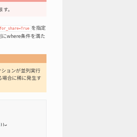
きます。
を指定
for_share=True
にwhere条件を満た
ザクションが並列実行
れる場合に稀に発生す
e
))↵