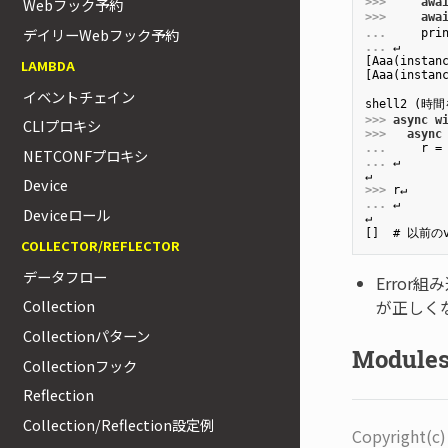
Webフック予約
>>>
awa
>>>
awa
デイリーWebフック予約
...
    pri
...
↵
[Aaa(instanc
LAMBDA
[Aaa(instanc
イベントチェイン
>>>
async
w
CLIプロキシ
>>>
async
...
    r =
NETCONFプロキシ
...
↵
Device
>>>
r↵
...
↵
Deviceロール
↵

COLLECTOR/REFLECTOR
データフロー
Error組
が正しく
Collection
Collectionパターン
Module
Collectionフック
Reflection
Collection/Reflection設定例
Copyright(c