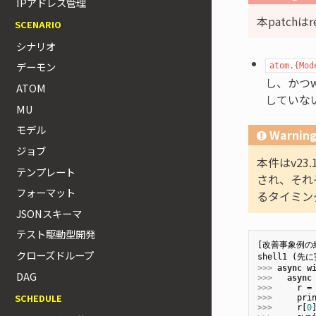
IPアドレス管理
本patch
SCENARIO
シナリオ
デーモン
atom.{Mod
し、かつ
ATOM
していな
MU
モデル
Warnin
ジョブ
本件はv2
テンプレート
され、それ
フォーマット
るタイミン
JSONスキーマ
テスト駆動型開発
[改善事象例の紹
クローズドループ
>>>
async
w
DAG
>>>
async
>>>
    r =
SCHEDULE
>>>
    pri
>>>
    r[
0