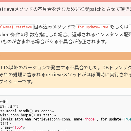
はretrieveメソッドの不具合を含むため非推奨patchとさせて頂
組み込みメソッドで
もしくは
elName}.retrieve
for_update=True
where条件の引数を指定した場合、返却されるインスタンス配列
いものが含まれる場合がある不具合が修正されます。
g
3.1LTS以降のバージョンで発生する不具合でした。DBトラン
ぞれの処理に含まれるretrieveメソッドがほぼ同時に実行さ
グイシューです。
介]

ith
 model.aiodb() 
as
 conn:↵
with
 conn.begin() 
as
 tran:↵
 (
await
 atom.Aaa.retrieve(conn=conn, name=
"hoge"
, for_update=
Tru
nt(r)↵
].name=
"foo"
↵