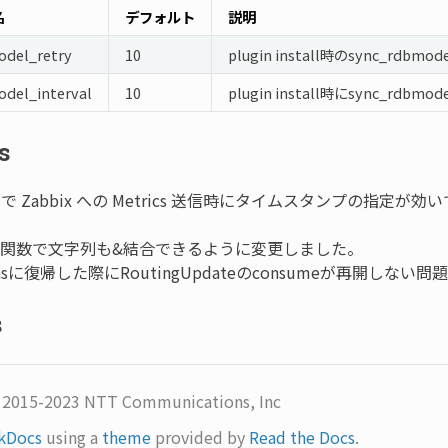
名
デフォルト
説明
odel_retry
10
plugin install時のsync_r
del_interval
10
plugin install時にsync_
s
tor で Zabbix への Metrics 送信時にタイムスタンプの指定
。
join関数で文字列も&結合できるように変更しました。
insに復帰した際にRoutingUpdateのconsumeが再開しな
s
) 2015-2023 NTT Communications, Inc
kDocs
using a
theme
provided by
Read the Docs
.