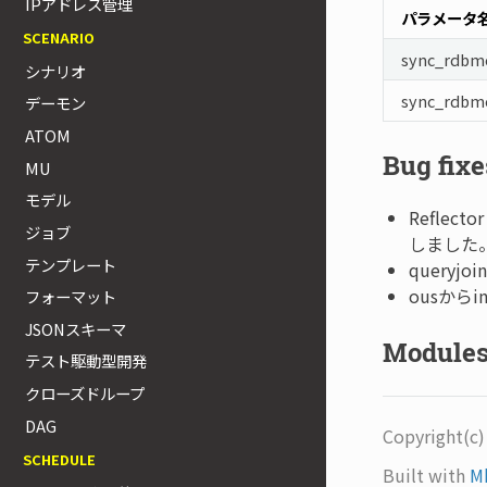
IPアドレス管理
パラメータ
SCENARIO
sync_rdbm
シナリオ
sync_rdbmo
デーモン
ATOM
Bug fixe
MU
モデル
Reflec
ジョブ
しました
テンプレート
query
ousから
フォーマット
JSONスキーマ
Module
テスト駆動型開発
クローズドループ
DAG
Copyright(c
SCHEDULE
Built with
M