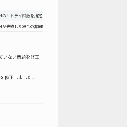
dbmodelのリトライ回数を指定します。
rdbmodelが失敗した場合の非同期wait時間を指定します。
が効いていない問題を修正
い問題を修正しました。