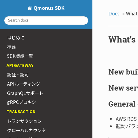
Qmonus SDK
Docs
»
What
What’s
はじめに
概要
SDK機能一覧
API GATEWAY
New bui
認証・認可
APIルーティング
New ser
GraphQLサポート
gRPCプロキシ
General
TRANSACTION
AWS RD
トランザクション
起動パラ
グローバルカウンタ